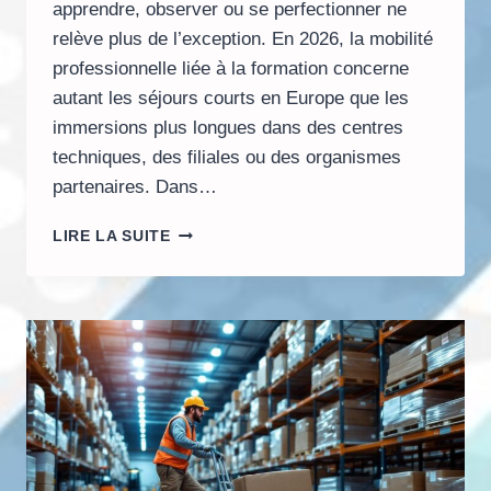
apprendre, observer ou se perfectionner ne
relève plus de l’exception. En 2026, la mobilité
professionnelle liée à la formation concerne
autant les séjours courts en Europe que les
immersions plus longues dans des centres
techniques, des filiales ou des organismes
partenaires. Dans…
QUELLE
LIRE LA SUITE
ASSURANCE
VOYAGE
D’AFFAIRES
CHOISIR
POUR
UNE
FORMATION
À
L’ÉTRANGER
?