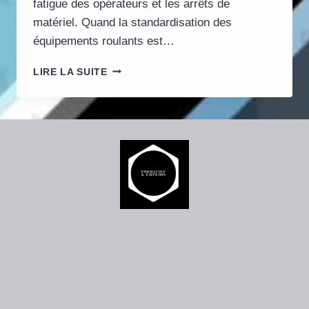
fatigue des opérateurs et les arrêts de
matériel. Quand la standardisation des
équipements roulants est…
STANDARDISER
LIRE LA SUITE
SON
PARC
DE
ROULETTES
EN
ENTREPÔT
POUR
GAGNER
EN
PRODUCTIVITÉ