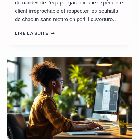
demandes de l’équipe, garantir une expérience
client irréprochable et respecter les souhaits
de chacun sans mettre en péril l’ouverture…
GESTION
LIRE LA SUITE
DES
CONGÉS
EN
MAGASIN
:
GAGNEZ
DU
TEMPS
ET
FIABILISEZ
VOS
PLANNINGS
GRÂCE
AU
DIGITAL