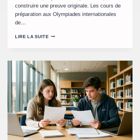
construire une preuve originale. Les cours de
préparation aux Olympiades internationales
de…
QUELS
LIRE LA SUITE
COURS
CHOISIR
POUR
LES
OLYMPIADES
INTERNATIONALES
DE
MATHÉMATIQUES
AU
LYCÉE
?