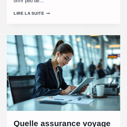
offrir peu de…
QUELLE
LIRE LA SUITE
ÉCOLE
DU
CLASSEMENT
SIGEM
2026
CHOISIR
POUR
UNE
FORMATION
EN
ALTERNANCE
?
Quelle assurance voyage