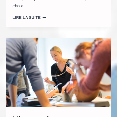
choix…
COMMENT
LIRE LA SUITE
OPTIMISER
VOTRE
PRÉPARATION
AU
BAC
PAR
UN
SOUTIEN
SCOLAIRE
EFFICACE
?