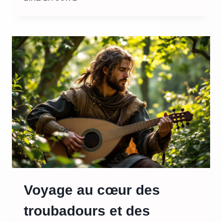
DIGITALISATION
DE
LA
PAIE
:
ATOUTS
ET
DÉFIS
POUR
LES
ENTREPRISES
Voyage au cœur des
troubadours et des