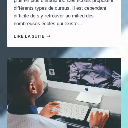
plus en plus d’étudiants. Ces écoles proposent
différents types de cursus. Il est cependant
difficile de s’y retrouver au milieu des
nombreuses écoles qui existe…
ÉCOLES
LIRE LA SUITE
DE
COMMERCE
À
NICE :
COMMENT
FAIRE
LE
MEILLEUR
CHOIX
POUR
VOS
ÉTUDES ?