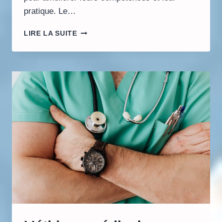
pratique. Le…
L’IMPACT
LIRE LA SUITE
DES
TECHNOLOGIES
SUR
L’APPRENTISSAGE
EN
MÉDECINE
ET
LA
FORMATION
MÉDICALE