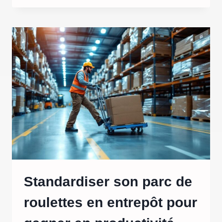
VOYAGE
D’AFFAIRES
CHOISIR
POUR
UNE
FORMATION
À
L’ÉTRANGER
?
Standardiser son parc de
roulettes en entrepôt pour