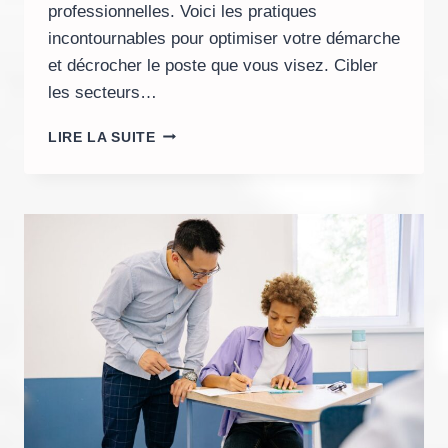
professionnelles. Voici les pratiques
incontournables pour optimiser votre démarche
et décrocher le poste que vous visez. Cibler
les secteurs…
TROUVER
LIRE LA SUITE
UN
EMPLOI
AU
TOGO
:
LES
MEILLEURES
PRATIQUES
EN
2025