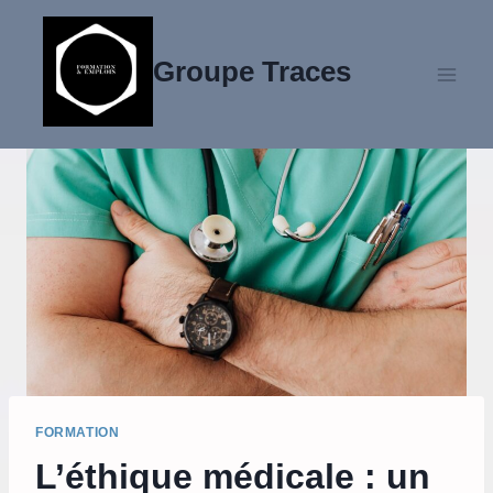
Aller
au
Groupe Traces
contenu
FORMATION
L’éthique médicale : un